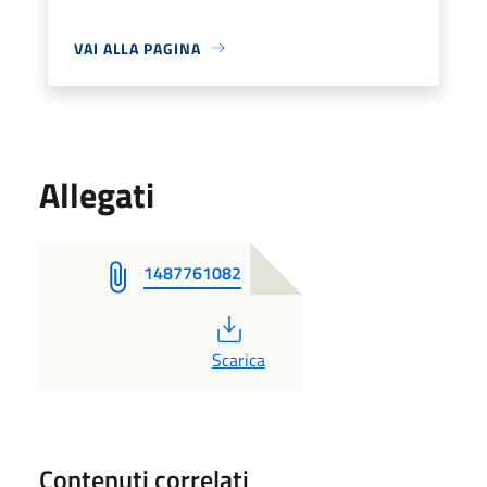
VAI ALLA PAGINA
Allegati
1487761082
PDF
Scarica
Contenuti correlati