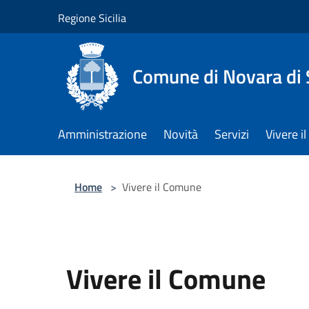
Salta al contenuto principale
Regione Sicilia
Comune di Novara di S
Amministrazione
Novità
Servizi
Vivere 
Home
>
Vivere il Comune
Vivere il Comune