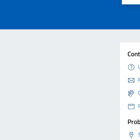
Cont
Prob