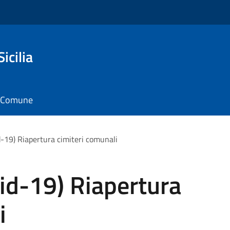
icilia
il Comune
d-19) Riapertura cimiteri comunali
id-19) Riapertura
i