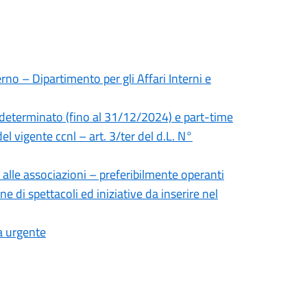
rno – Dipartimento per gli Affari Interni e
 determinato (fino al 31/12/2024) e part-time
el vigente ccnl – art. 3/ter del d.L. N°
 alle associazioni – preferibilmente operanti
ne di spettacoli ed iniziative da inserire nel
a urgente