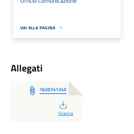
Ufficio Comunicazione
VAI ALLA PAGINA
Allegati
1620741245
PDF
Scarica