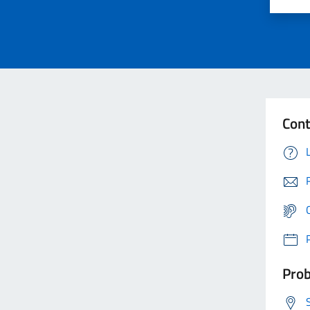
Cont
Prob