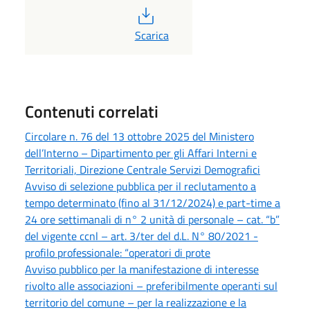
PDF
Scarica
Contenuti correlati
Circolare n. 76 del 13 ottobre 2025 del Ministero
dell’Interno – Dipartimento per gli Affari Interni e
Territoriali, Direzione Centrale Servizi Demografici
Avviso di selezione pubblica per il reclutamento a
tempo determinato (fino al 31/12/2024) e part-time a
24 ore settimanali di n° 2 unità di personale – cat. “b”
del vigente ccnl – art. 3/ter del d.L. N° 80/2021 -
profilo professionale: “operatori di prote
Avviso pubblico per la manifestazione di interesse
rivolto alle associazioni – preferibilmente operanti sul
territorio del comune – per la realizzazione e la