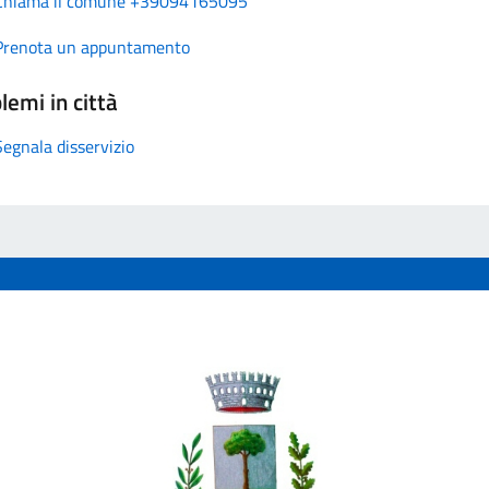
Chiama il comune +39094165095
Prenota un appuntamento
lemi in città
Segnala disservizio