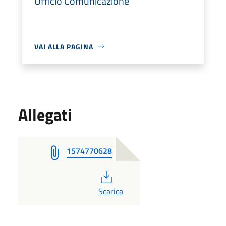
Ufficio Comunicazione
VAI ALLA PAGINA
Allegati
1574770628
PDF
Scarica