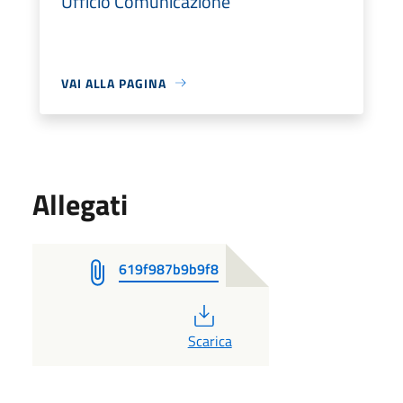
Ufficio Comunicazione
VAI ALLA PAGINA
Allegati
619f987b9b9f8
PDF
Scarica