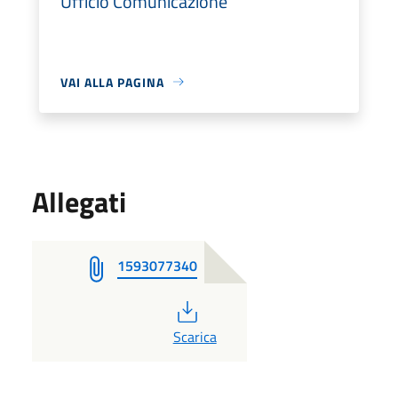
Ufficio Comunicazione
VAI ALLA PAGINA
Allegati
1593077340
PDF
Scarica