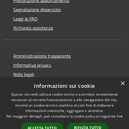
Prenotazione appuntamento
Segnalazione disservizio
Leggi le FAQ
Richiesta assistenza
Amministrazione trasparente
Informativa privacy
Note legali
×
Dichiarazione di accessibilità
Informazioni sui cookie
Questo sito web utilizza cookie tecnici e assimilati strettamente
necessari al corretto funzionamento e alla navigazione del sito,
nonché un cookie tecnico analitico al solo fine di elaborare
informazioni statistiche, aggregate e anonime.
RSS
Copyright © 2026 • Comune di
Per maggiori dettagli, può consultare la cookie policy al seguente
link
Accessibilità
Novara di Sicilia • Powered by
Privacy
Municipium
Accesso
•
RIFIUTA TUTTO
ACCETTA TUTTO