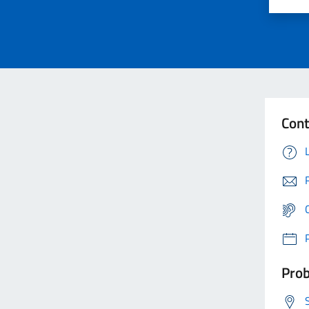
Cont
Prob