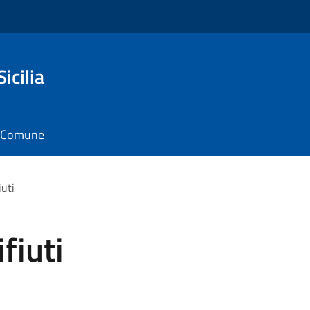
icilia
il Comune
iuti
fiuti