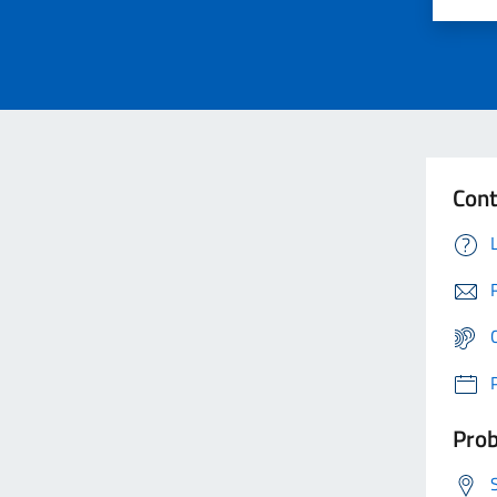
Cont
Prob