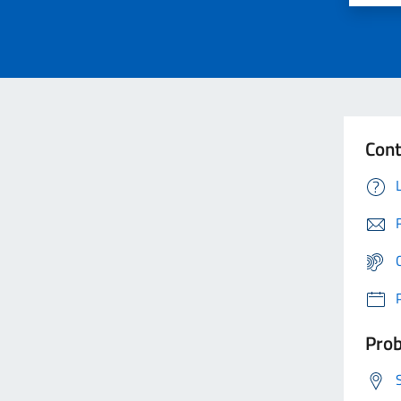
Cont
Prob