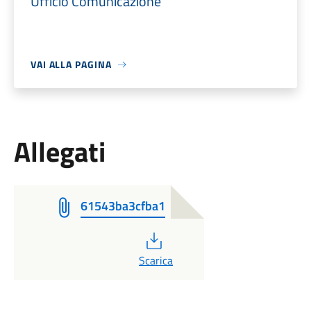
Ufficio Comunicazione
VAI ALLA PAGINA
Allegati
61543ba3cfba1
PDF
Scarica