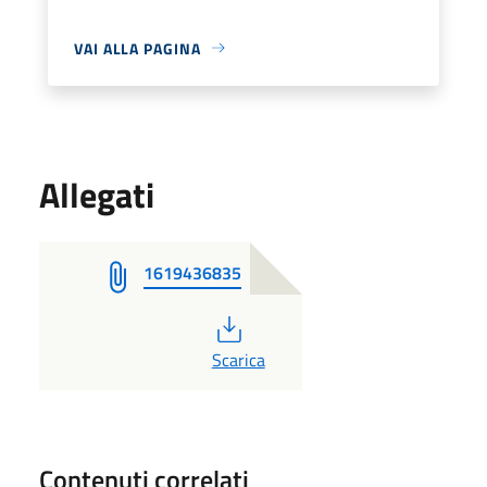
VAI ALLA PAGINA
Allegati
1619436835
PDF
Scarica
Contenuti correlati