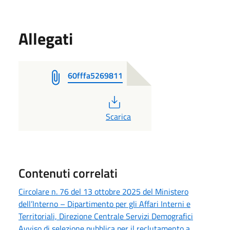
Allegati
60fffa5269811
PDF
Scarica
Contenuti correlati
Circolare n. 76 del 13 ottobre 2025 del Ministero
dell’Interno – Dipartimento per gli Affari Interni e
Territoriali, Direzione Centrale Servizi Demografici
Avviso di selezione pubblica per il reclutamento a