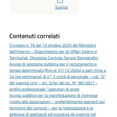
PDF
Scarica
Contenuti correlati
Circolare n. 76 del 13 ottobre 2025 del Ministero
dell’Interno – Dipartimento per gli Affari Interni e
Territoriali, Direzione Centrale Servizi Demografici
Avviso di selezione pubblica per il reclutamento a
tempo determinato (fino al 31/12/2024) e part-time a
24 ore settimanali di n° 2 unità di personale – cat. “b”
del vigente ccnl – art. 3/ter del d.L. N° 80/2021 -
profilo professionale: “operatori di prote
Avviso pubblico per la manifestazione di interesse
rivolto alle associazioni – preferibilmente operanti sul
territorio del comune – per la realizzazione e la
gestione di spettacoli ed iniziative da inserire nel