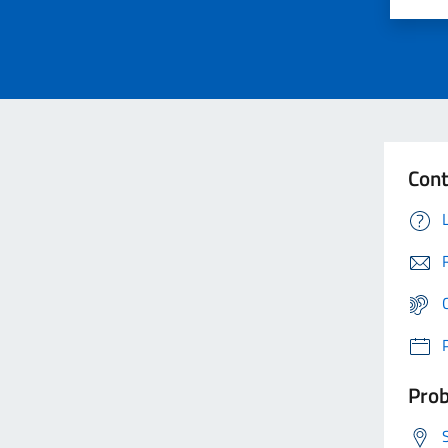
Cont
Prob