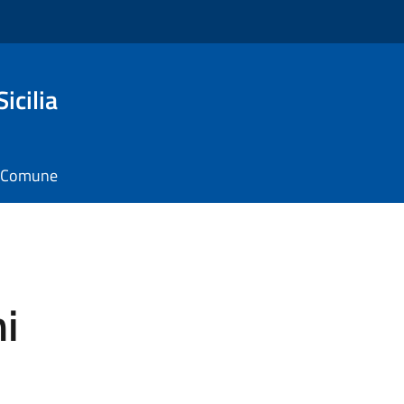
icilia
il Comune
ni