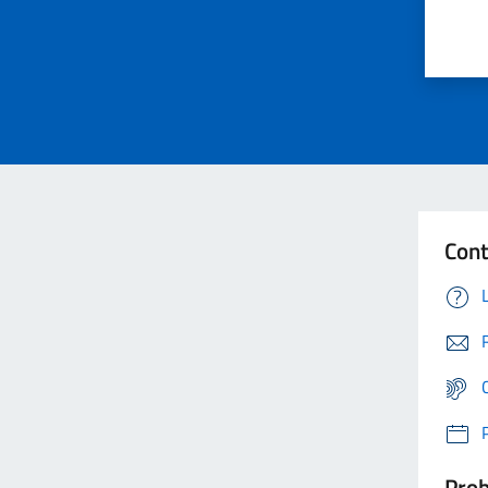
Cont
Prob