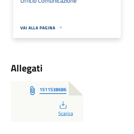
Ufficio Comunicazione
VAI ALLA PAGINA
Allegati
1511538686
PDF
Scarica