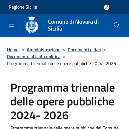
Salta al contenuto principale
Regione Sicilia
Comune di Novara di
Sicilia
Home
>
Amministrazione
>
Documenti e dati
>
Documento attività politica
>
Programma triennale delle opere pubbliche 2024- 2026
Programma triennale
delle opere pubbliche
2024- 2026
Programma triennale delle opere pubbliche del Comune