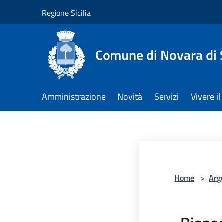
Salta al contenuto principale
Regione Sicilia
Comune di Novara di S
Amministrazione
Novità
Servizi
Vivere 
Home
>
Arg