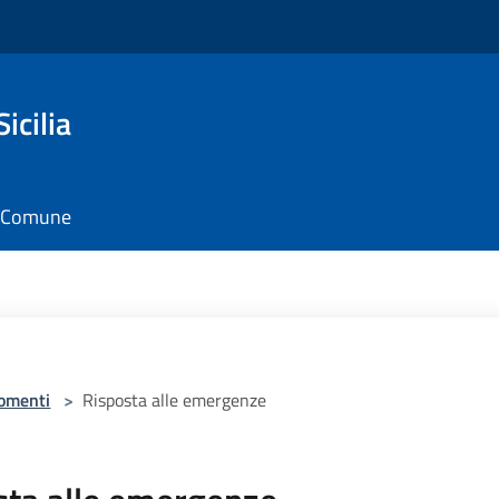
icilia
il Comune
omenti
>
Risposta alle emergenze