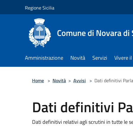
Salta al contenuto principale
Regione Sicilia
Comune di Novara di S
Amministrazione
Novità
Servizi
Vivere 
Home
>
Novità
>
Avvisi
>
Dati definitivi Pa
Dati definitivi 
Dati definitivi relativi agli scrutini in tutte le s