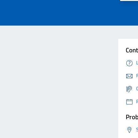
Cont
Prob