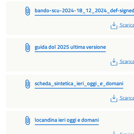
bando-scu-2024-18_12_2024_def-signe
PDF
Scaric
guida dol 2025 ultima versione
PDF
Scaric
scheda_sintetica_ieri_oggi_e_domani
PDF
Scaric
locandina ieri oggi e domani
PDF