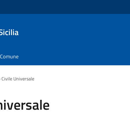
icilia
il Comune
 Civile Universale
niversale