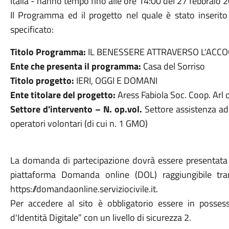
Italia - hanno tempo fino alle ore 14:00 del 27 febbraio
Il Programma ed il progetto nel quale è stato inserito
specificato:
Titolo Programma:
IL BENESSERE ATTRAVERSO L'ACCO
Ente che presenta il programma:
Casa del Sorriso
Titolo progetto:
IERI, OGGI E DOMANI
Ente titolare del progetto:
Aress Fabiola Soc. Coop. Arl
Settore d'intervento – N. op.vol.
Settore assistenza adu
operatori volontari (di cui n. 1 GMO)
La domanda di partecipazione dovrà essere presentata 
piattaforma Domanda online (DOL) raggiungibile tram
https://domandaonline.serviziocivile.it.
Per accedere al sito è obbligatorio essere in posses
d'Identità Digitale” con un livello di sicurezza 2.