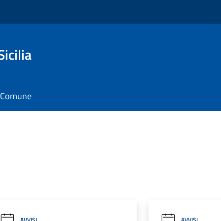
icilia
il Comune
AVVISI
AVVISI