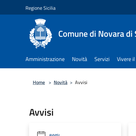
Salta al contenuto principale
Regione Sicilia
Comune di Novara di S
Amministrazione
Novità
Servizi
Vivere 
Home
>
Novità
>
Avvisi
Avvisi
AVVISI