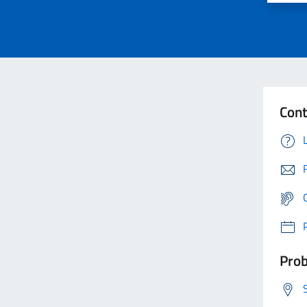
Cont
Prob